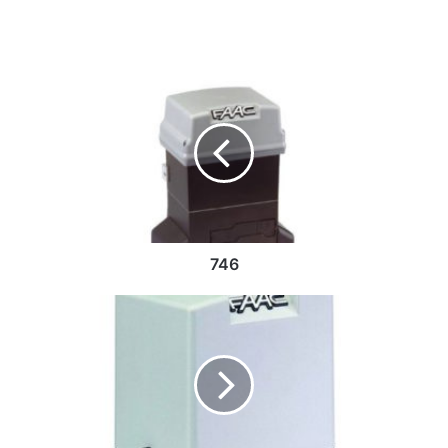
7
4
6
746
7
4
0
-
7
4
1