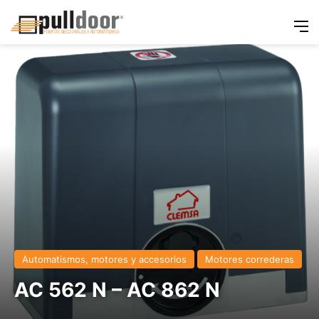
M
Automatismos, motores y accesorios
Motores correderas
AC 562 N – AC 862 N