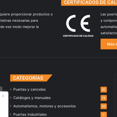
CERTIFICADOS DE CAL
quiere proporcionar productos o
Las puert
ctativas necesarias para
y compone
de ese modo mejorar la
automatis
satisfact
Más i
CATEGORÍAS
Puertas y cancelas
80
Catálogos y manuales
74
Automatismos, motores y accesorios
63
Puertas Industriales
6