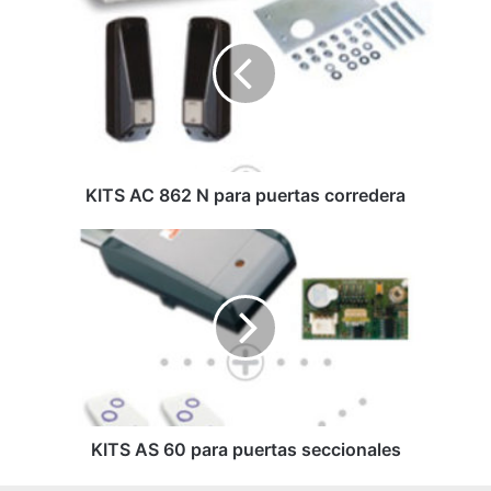
I
T
S
A
C
8
6
2
N
KITS AC 862 N para puertas corredera
p
a
K
r
I
a
T
p
S
u
A
e
S
r
6
t
0
a
p
s
a
KITS AS 60 para puertas seccionales
c
r