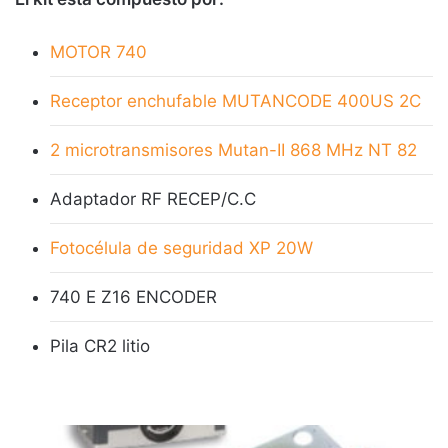
MOTOR 740
Receptor enchufable MUTANCODE 400US 2C
2 microtransmisores Mutan-II 868 MHz NT 82
Adaptador RF RECEP/C.C
Fotocélula de seguridad XP 20W
740 E Z16 ENCODER
Pila CR2 litio
K