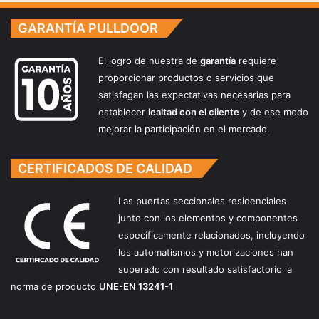
o
a
r
p
GARANTÍA PULLDOOR
r
u
e
e
d
El logro de nuestra de
garantía
requiere
r
e
t
proporcionar productos o servicios que
r
a
satisfagan las expectativas necesarias para
a
s
establecer
lealtad con el cliente
y de ese modo
s
mejorar la participación en el mercado.
e
c
c
CERTIFICADOS DE CALIDAD
i
o
Las puertas seccionales residenciales
n
junto con los elementos y componentes
a
específicamente relacionados, incluyendo
l
los automatismos y motorizaciones han
e
superado con resultado satisfactorio la
s
norma de producto
UNE-EN 13241-1