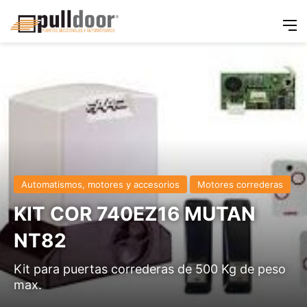
M
Automatismos, motores y accesorios
Motores correderas
KIT COR 740EZ16 MUTAN
NT82
Kit para puertas correderas de 500 Kg de peso
max.