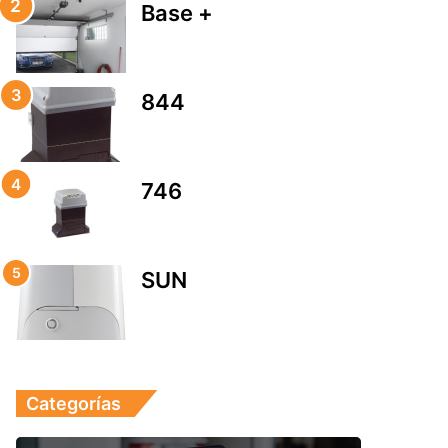
Base +
844
746
SUN
Categorías