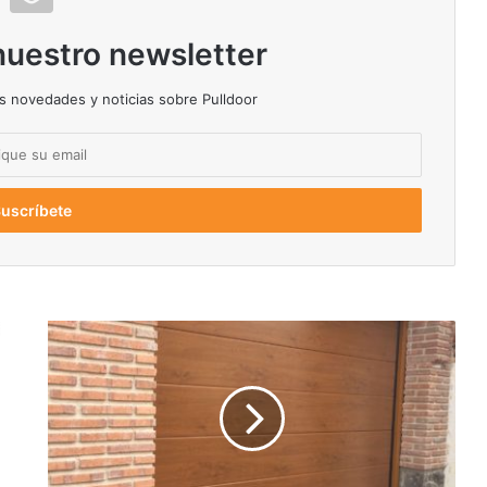
nuestro newsletter
as novedades y noticias sobre Pulldoor
L
i
s
a
u
n
i