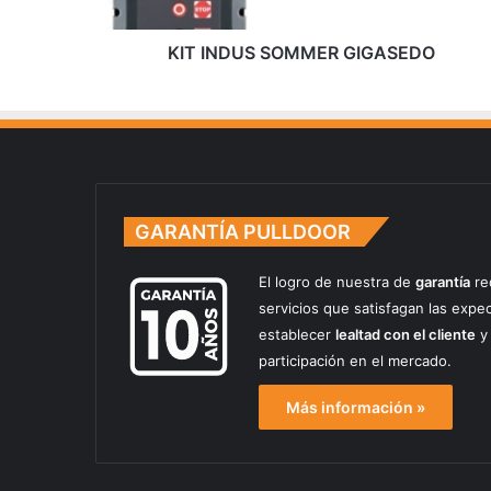
S
S
O
KIT INDUS SOMMER GIGASEDO
M
M
E
R
G
I
G
GARANTÍA PULLDOOR
A
S
E
El logro de nuestra de
garantía
re
D
servicios que satisfagan las expe
O
establecer
lealtad con el cliente
y 
participación en el mercado.
Más información »