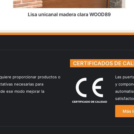
c
a
n
Lisa unicanal madera clara WOOD89
a
l
m
a
d
e
r
CERTIFICADOS DE CAL
a
c
l
quiere proporcionar productos o
Las puert
a
ctativas necesarias para
y compone
r
de ese modo mejorar la
automatis
a
satisfact
W
O
Más i
O
D
8
9