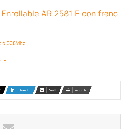
 Enrollable AR 2581 F con freno.
z ó 868Mhz.
1 F
X
LinkedIn
Email
Imprimir