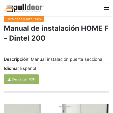
M
Catálogos y manuales
Manual de instalación HOME F
– Dintel 200
Descripción
: Manual instalación puerta seccional
Idioma
: Español
Descargar PDF
Puerta
peatonal