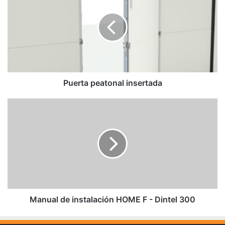
insertada
Puerta peatonal insertada
Manual
de
instalación
HOME
F
-
Dintel
300
Manual de instalación HOME F - Dintel 300