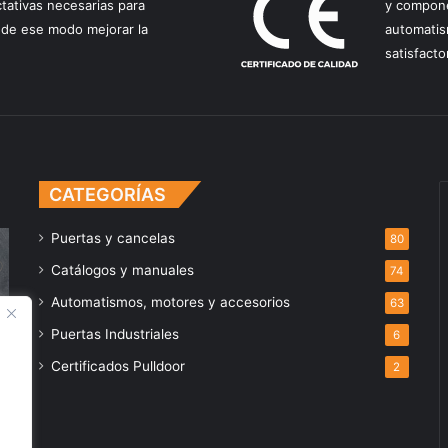
ctativas necesarias para
y compone
de ese modo mejorar la
automatis
satisfact
CATEGORÍAS
Puertas y cancelas
80
Catálogos y manuales
74
Automatismos, motores y accesorios
63
Puertas Industriales
6
Certificados Pulldoor
2