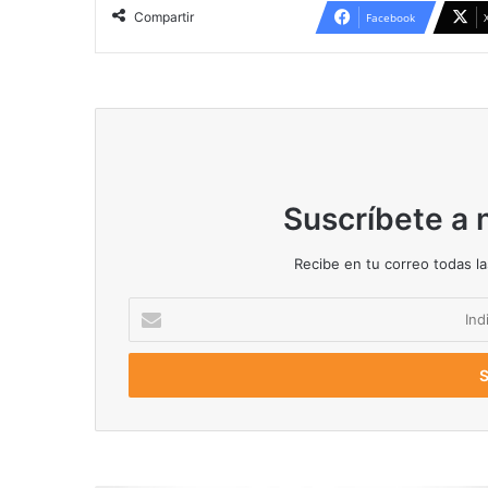
Compartir
Facebook
Suscríbete a 
Recibe en tu correo todas l
I
n
d
i
q
u
e
s