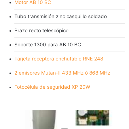
Motor AB 10 BC
Tubo transmisión zinc casquillo soldado
Brazo recto telescópico
Soporte 1300 para AB 10 BC
Tarjeta receptora enchufable RNE 248
2 emisores Mutan-II 433 MHz ó 868 MHz
Fotocélula de seguridad XP 20W
K
I
T