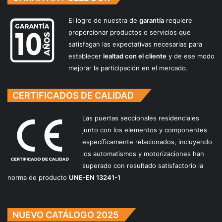
t
p
i
El logro de nuestra de
garantía
requiere
u
b
e
proporcionar productos o servicios que
l
r
satisfagan las expectativas necesarias para
e
t
establecer
lealtad con el cliente
y de ese modo
s
a
mejorar la participación en el mercado.
d
s
e
c
1
o
CERTIFICADOS DE CALIDAD
h
r
o
r
Las puertas seccionales residenciales
j
e
junto con los elementos y componentes
a
d
específicamente relacionados, incluyendo
e
los automatismos y motorizaciones han
r
superado con resultado satisfactorio la
a
norma de producto
UNE-EN 13241-1
NUEVO CATÁLOGO 2025