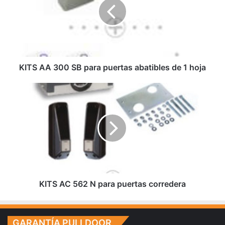
S
A
A
3
0
0
S
KITS AA 300 SB para puertas abatibles de 1 hoja
B
p
K
a
I
r
T
a
S
p
A
u
C
e
5
r
6
t
2
a
N
KITS AC 562 N para puertas corredera
s
p
a
a
b
r
GARANTÍA PULLDOOR
a
a