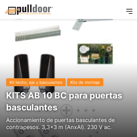
M
Kit techo, eje y basculantes
Kits de montaje
KITS AB 10 BC para puertas
basculantes
Accionamiento de puertas basculantes de
contrapesos. 3,3×3 m (AnxAl). 230 V ac.