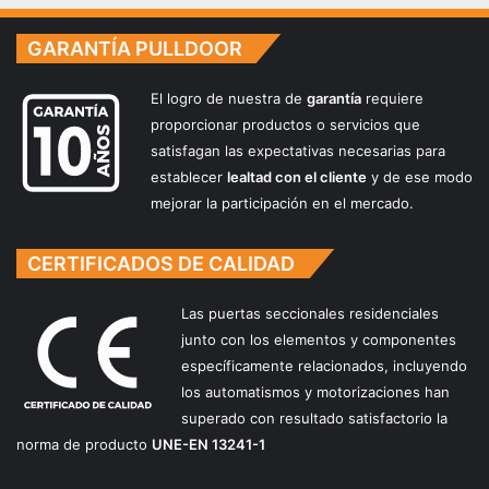
t
e
GARANTÍA PULLDOOR
r
ó
El logro de nuestra de
garantía
requiere
n
proporcionar productos o servicios que
satisfagan las expectativas necesarias para
establecer
lealtad con el cliente
y de ese modo
mejorar la participación en el mercado.
CERTIFICADOS DE CALIDAD
Las puertas seccionales residenciales
junto con los elementos y componentes
específicamente relacionados, incluyendo
los automatismos y motorizaciones han
superado con resultado satisfactorio la
norma de producto
UNE-EN 13241-1