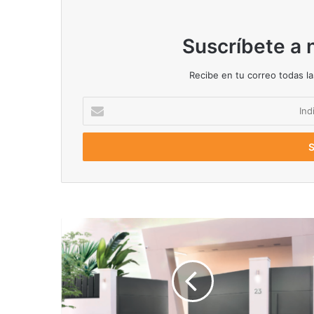
Suscríbete a 
Recibe en tu correo todas l
Indique
su
email
Modelo
Black
Line