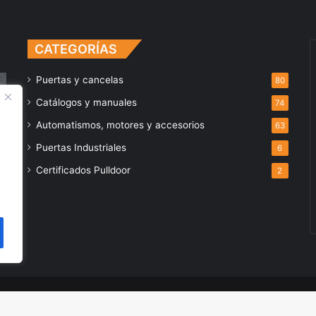
CATEGORÍAS
Puertas y cancelas
80
Catálogos y manuales
74
Automatismos, motores y accesorios
63
Puertas Industriales
6
Certificados Pulldoor
2
Facebook
X
oor, S.L.
Aviso legal y Política de Privacidad